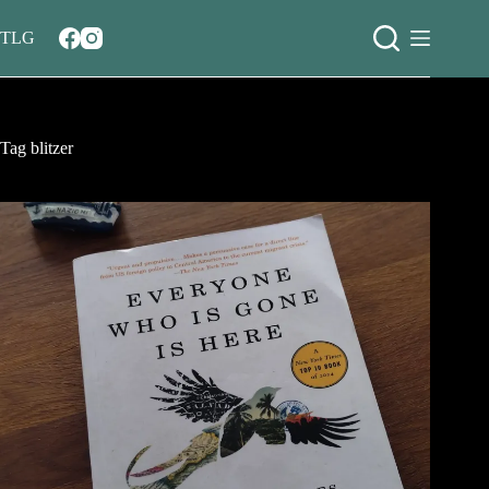
Salta
al
TLG
contenuto
Tag
blitzer