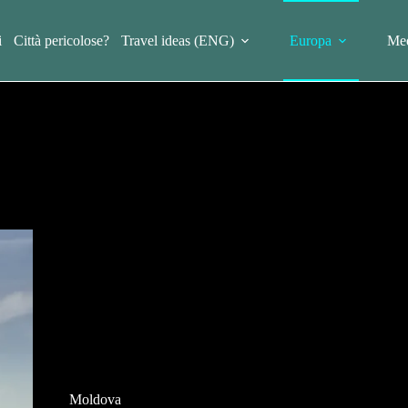
i
Città pericolose?
Travel ideas (ENG)
Europa
Med
Moldova