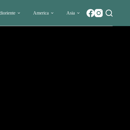
ioriente
America
Asia