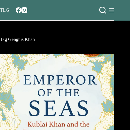
Salta
al
TLG
contenuto
Tag
Genghis Khan