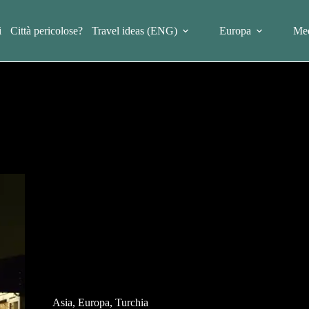
i
Città pericolose?
Travel ideas (ENG)
Europa
Med
Asia
,
Europa
,
Turchia