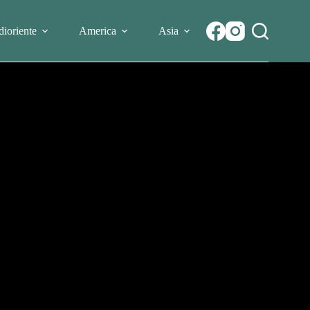
ioriente
America
Asia