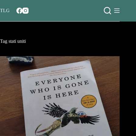
Salta
al
TLG
contenuto
Tag
stati uniti