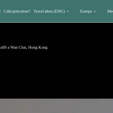
i
Città pericolose?
Travel ideas (ENG)
Europa
Med
i caffè a Wan Chai, Hong Kong