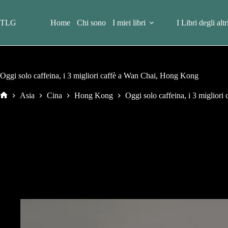
Salta
al
contenuto
TLG
Home
Chi sono
I miei libri
I Libri degli altr
Oggi solo caffeina, i 3 migliori caffè a Wan Chai, Hong Kong
Asia
Cina
Hong Kong
Oggi solo caffeina, i 3 miglior
Home