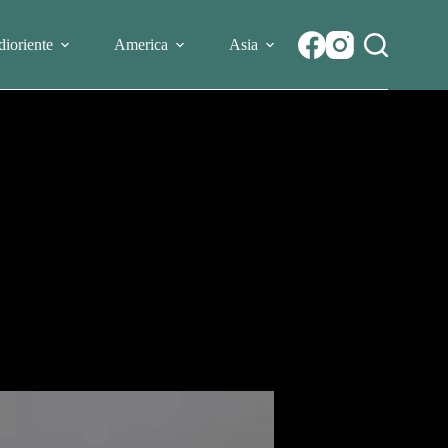
ioriente
America
Asia