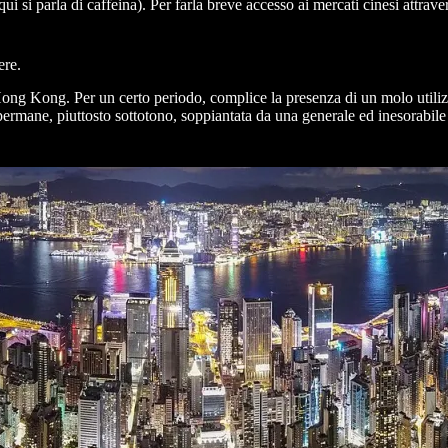
i si parla di caffeina). Per farla breve accesso ai mercati cinesi attrav
ere.
Hong Kong. Per un certo periodo, complice la presenza di un molo utilizzat
e permane, piuttosto sottotono, soppiantata da una generale ed inesorabi