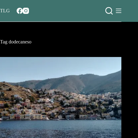
Salta
al
TLG
contenuto
Tag
dodecaneso