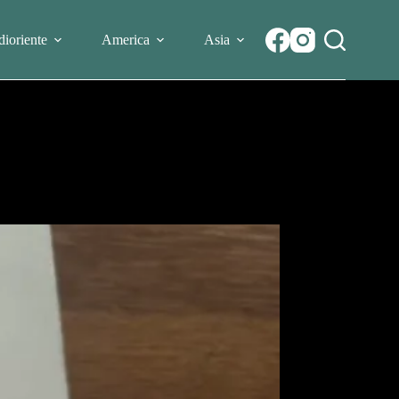
ioriente
America
Asia