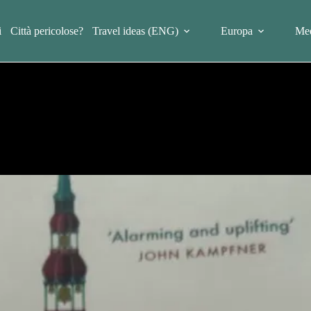
i
Città pericolose?
Travel ideas (ENG)
Europa
Med