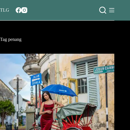
Salta
al
TLG
contenuto
Tag
penang