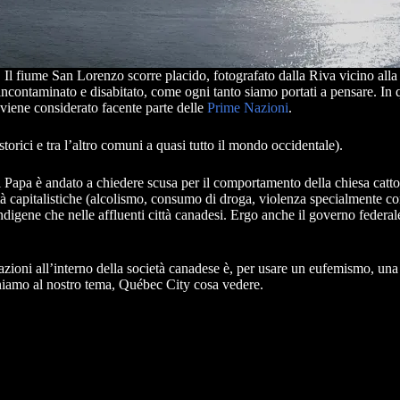
Il fiume San Lorenzo scorre placido, fotografato dalla Riva vicino alla 
ntaminato e disabitato, come ogni tanto siamo portati a pensare. In q
 viene considerato facente parte delle
Prime Nazioni
.
 (storici e tra l’altro comuni a quasi tutto il mondo occidentale).
 il Papa è andato a chiedere scusa per il comportamento della chiesa catto
tà capitalistiche (alcolismo, consumo di droga, violenza specialmente co
digene che nelle affluenti città canadesi. Ergo anche il governo federal
zioni all’interno della società canadese è, per usare un eufemismo, un
rniamo al nostro tema, Québec City cosa vedere.