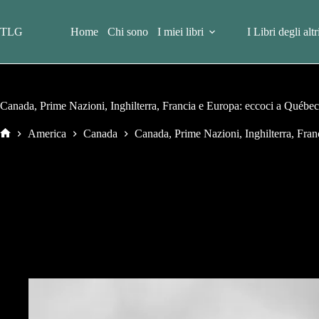
Salta
al
contenuto
TLG
Home
Chi sono
I miei libri
I Libri degli altr
Canada, Prime Nazioni, Inghilterra, Francia e Europa: eccoci a Québec
America
Canada
Canada, Prime Nazioni, Inghilterra, Fran
Home