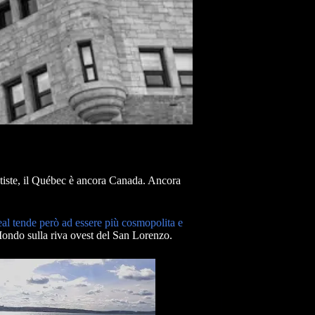
tiste, il Québec è ancora Canada. Ancora
al tende però ad essere più cosmopolita e
Mondo sulla riva ovest del San Lorenzo.