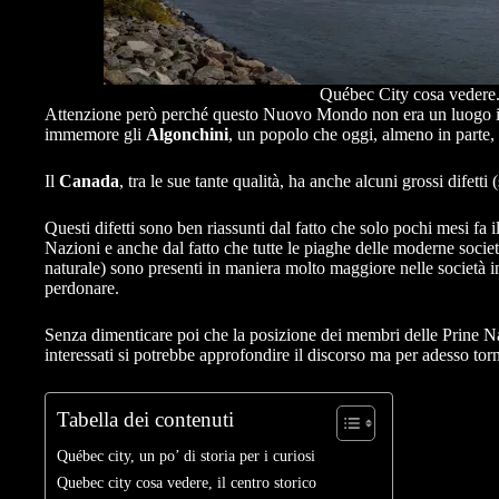
Québec City cosa vedere. 
Attenzione però perché questo Nuovo Mondo non era un luogo inco
immemore gli
Algonchini
, un popolo che oggi, almeno in parte,
Il
Canada
, tra le sue tante qualità, ha anche alcuni grossi difetti
Questi difetti sono ben riassunti dal fatto che solo pochi mesi fa
Nazioni e anche dal fatto che tutte le piaghe delle moderne socie
naturale) sono presenti in maniera molto maggiore nelle società in
perdonare.
Senza dimenticare poi che la posizione dei membri delle Prine Na
interessati si potrebbe approfondire il discorso ma per adesso to
Tabella dei contenuti
Québec city, un po’ di storia per i curiosi
Quebec city cosa vedere, il centro storico