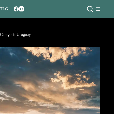
Salta
al
TLG
contenuto
Categoria
Uruguay