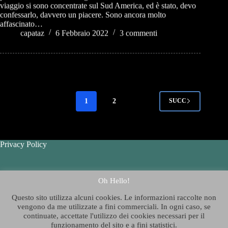
viaggio si sono concentrate sul Sud America, ed è stato, devo
confessarlo, davvero un piacere. Sono ancora molto
affascinato…
capataz
6 Febbraio 2022
3 commenti
1
2
SUCC
Privacy Policy
Contatti - Contact Us
Oh Hello!
Questo sito utilizza alcuni cookies. Le informazioni raccolte non
Chi è Thelazygeographer
?
vengono da me utilizzate a fini commerciali. In ogni caso, se
continuate, accettate l'utilizzo dei cookies necessari per il
funzionamento del sito e a fini statistici.