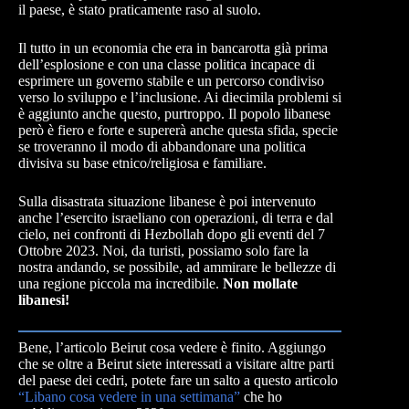
il paese, è stato praticamente raso al suolo.
Il tutto in un economia che era in bancarotta già prima
dell’esplosione e con una classe politica incapace di
esprimere un governo stabile e un percorso condiviso
verso lo sviluppo e l’inclusione. Ai diecimila problemi si
è aggiunto anche questo, purtroppo. Il popolo libanese
però è fiero e forte e supererà anche questa sfida, specie
se troveranno il modo di abbandonare una politica
divisiva su base etnico/religiosa e familiare.
Sulla disastrata situazione libanese è poi intervenuto
anche l’esercito israeliano con operazioni, di terra e dal
cielo, nei confronti di Hezbollah dopo gli eventi del 7
Ottobre 2023. Noi, da turisti, possiamo solo fare la
nostra andando, se possibile, ad ammirare le bellezze di
una regione piccola ma incredibile.
Non mollate
libanesi!
Bene, l’articolo Beirut cosa vedere è finito. Aggiungo
che se oltre a Beirut siete interessati a visitare altre parti
del paese dei cedri, potete fare un salto a questo articolo
“Libano cosa vedere in una settimana”
che ho