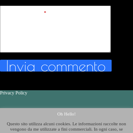
Aggiungi commento
*
Invia commento
Privacy Policy
Contatti - Contact Us
Oh Hello!
Questo sito utilizza alcuni cookies. Le informazioni raccolte non
Chi è Thelazygeographer
?
vengono da me utilizzate a fini commerciali. In ogni caso, se