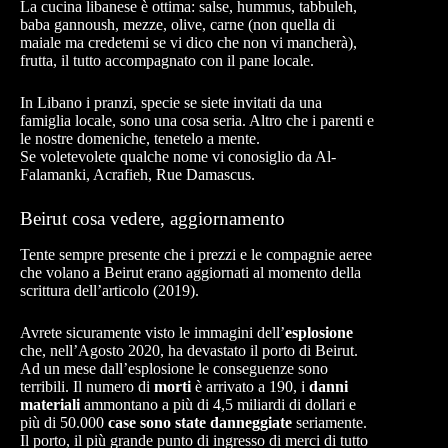
La cucina libanese è ottima: salse, hummus, tabbuleh,
baba gannoush, mezze, olive, carne (non quella di
maiale ma credetemi se vi dico che non vi mancherà),
frutta, il tutto accompagnato con il pane locale.
In Libano i pranzi, specie se siete invitati da una
famiglia locale, sono una cosa seria. Altro che i parenti e
le nostre domeniche, tenetelo a mente.
Se voletevolete qualche nome vi conosiglio da Al-
Falamanki, Acrafieh, Rue Damascus.
Beirut cosa vedere, aggiornamento
Tente sempre presente che i prezzi e le compagnie aeree
che volano a Beirut erano aggiornati al momento della
scrittura dell’articolo (2019).
Avrete sicuramente visto le immagini dell’
esplosione
che, nell’Agosto 2020, ha devastato il porto di Beirut.
Ad un mese dall’esplosione le conseguenze sono
terribili. Il numero di
morti
è arrivato a 190, i
danni
materiali
ammontano a più di 4,5 miliardi di dollari e
più di 50.000
case sono state danneggiate
seriamente.
Il porto, il più grande punto di ingresso di merci di tutto