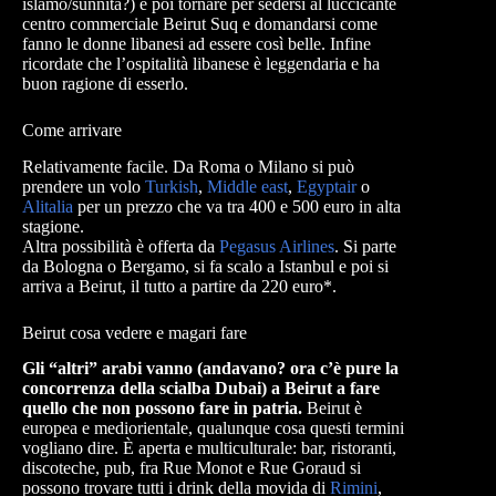
islamo/sunnita?) e poi tornare per sedersi al luccicante
centro commerciale Beirut Suq e domandarsi come
fanno le donne libanesi ad essere così belle. Infine
ricordate che l’ospitalità libanese è leggendaria e ha
buon ragione di esserlo.
Come arrivare
Relativamente facile. Da Roma o Milano si può
prendere un volo
Turkish
,
Middle east
,
Egyptair
o
Alitalia
per un prezzo che va tra 400 e 500 euro in alta
stagione.
Altra possibilità è offerta da
Pegasus Airlines
. Si parte
da Bologna o Bergamo, si fa scalo a Istanbul e poi si
arriva a Beirut, il tutto a partire da 220 euro*.
Beirut cosa vedere e magari fare
Gli “altri” arabi vanno (andavano? ora c’è pure la
concorrenza della scialba Dubai) a Beirut a fare
quello che non possono fare in patria.
Beirut è
europea e mediorientale, qualunque cosa questi termini
vogliano dire. È aperta e multiculturale: bar, ristoranti,
discoteche, pub, fra Rue Monot e Rue Goraud si
possono trovare tutti i drink della movida di
Rimini
,