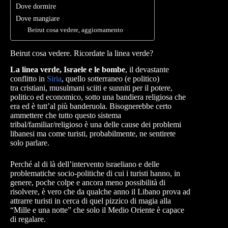
Dove dormire
Dove mangiare
Beirut cosa vedere, aggiornamento
Beirut cosa vedere. Ricordate la linea verde?
La linea verde, Israele e le bombe
, il devastante
conflitto in
Siria
, quello sotterraneo (e politico)
tra cristiani, musulmani sciiti e sunniti per il potere,
politico ed economico, sotto una bandiera religiosa che
era ed è tutt’al più banderuola. Bisognerebbe certo
ammettere che tutto questo sistema
tribal/familiar/religioso è una delle cause dei problemi
libanesi ma come turisti, probabilmente, ne sentirete
solo parlare.
Perché al di là dell’intervento israeliano e delle
problematiche socio-politiche di cui i turisti hanno, in
genere, poche colpe e ancora meno possibilità di
risolvere, è vero che da qualche anno il Libano prova ad
attrarre turisti in cerca di quel pizzico di magia alla
“Mille e una notte” che solo il Medio Oriente è capace
di regalare.