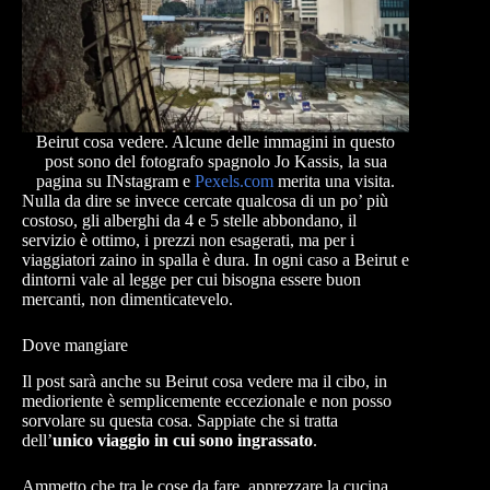
Beirut cosa vedere. Alcune delle immagini in questo
post sono del fotografo spagnolo Jo Kassis, la sua
pagina su INstagram e
Pexels.com
merita una visita.
Nulla da dire se invece cercate qualcosa di un po’ più
costoso, gli alberghi da 4 e 5 stelle abbondano, il
servizio è ottimo, i prezzi non esagerati, ma per i
viaggiatori zaino in spalla è dura. In ogni caso a Beirut e
dintorni vale al legge per cui bisogna essere buon
mercanti, non dimenticatevelo.
Dove mangiare
Il post sarà anche su Beirut cosa vedere ma il cibo, in
medioriente è semplicemente eccezionale e non posso
sorvolare su questa cosa. Sappiate che si tratta
dell’
unico viaggio in cui sono ingrassato
.
Ammetto che tra le cose da fare, apprezzare la cucina