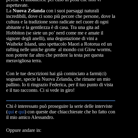
aspettavate.
La
Nuova Zelanda
con i suoi paesaggi naturali
incredibili, dove ci sono più pecore che persone, dove la
cultura e la tradizione sono radicate nel cuore di ogni
abitante e la gentilezza è di casa. Tra una gita ad
Hobbiton (se siete un po’ nerd come me e amate il
signore degli anelli), una degustazione di vini a
Waiheke Island, uno spettacolo Maori a Rotorua ed un
rafting nelle uniche grotte al mondo coi Glow worms,
non potrete far altro che perdere la testa per questa
meravigliosa terra.
Con le tue descrizioni hai già cominciato a farmi(ci)
sognare, specie la Nuova Zelanda, che rimane un mio
pallino. Io ti ringrazio Federica, per il tuo punto di vista
e il tuo racconto. Ci si vede in giro!
Chi è interessato può proseguire la serie delle interviste
(
qui
e
qui
) con queste due chiacchierate che ho fatto con
il mio amico Alessandro.
Oppure andare in: