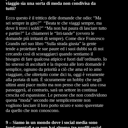
viaggio sia una sorta di moda non condivisa da
tutti?
Ecco questo è il trittico delle domande che odio: “Ma
sei sempre in giro?” “Beata te che viaggi sempre, ma
dove li trovi i soldi?” “Ma non hai paura di lasciare tutto
e partire?” Le chiamerei le “Irri-tande” (ovvero le
domande più irritanti di sempre). Come dice Francesco
Grandis nel suo libro “Sulla strada giusta” la gente
tende a proiettare le sue paure ed i suoi dubbi su di noi
cercando così di scoraggiarci quando sentiamo il
bisogno di fare qualcosa atipico e fuori dall’ordinario. Io
ho smesso di ascoltarli e la risposta alle loro domande è
semplice, ognuno da priorità a ciò che ama ed io amo
viaggiare, che oltretutto come dici tu, oggi è veramente
alla portata di tutti. È sicuramente un hobby che negli
ultimi anni piace molto ma non penso che sarà una cosa
passeggerà, al contrario, sarà un settore in continua
crescita ed espansione. Le persone che non condividono
questa “moda” secondo me semplicemente non
vogliono lasciare il loro porto sicuro e sono spaventate
da quello che non conoscono.
9 – Siamo in un mondo dove i social media sono
fondamentali e se non hai almeno tre profili social