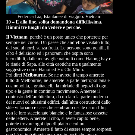
Federica Lia, Istantanee di viaggio. Vietnam
10 – E alla fine, solita domandona difficilissima.
Dimmi tre luoghi da vedere e perché.
Il Vietnam
, perché è un posto unico che porterete per
sempre nel cuore. Un paese che andrebbe visitato tutto,
dal sud al nord, senza fretta. Le persone sono gentili, il
cibo è delizioso ed i panorami che ospita sono
incredibili, dalle meraviglie naturali come Halong bay e
le risaie di Sapa, alle città caotiche ma ugualmente
suggestive come Hanoi ed Ho Chi Minh.
Poi direi
Melbourne
. Se ne avrete il tempo amerete
tutto di Melbourne, ne amerete la parte metropolitana e
cosmopolita, i grattacieli, la miriade di negozi di ogni
tipo e la gente in continuo movimento. Amerete il
contrasto dell’architettura, da un lato la parte moderna
dei nuovi ed altissimi edifici, dall’altra costruzioni dallo
stile vittoriano e case che sembrano uscite da un film,
con le loro staccionate bianche e le fantasiose cassette
delle lettere. Amerete il cibo, si avete capito bene,
potrete trovare ogni tipo di piatto e cultura
gastronomica. Amerete il fatto di essere sempre sorpresi,
perché vi imbatterete per caso in posti che non vi