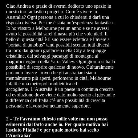
Ciao Andrea e grazie di avermi dedicato uno spazio in
questo tuo fantastico progetto. Com’è vivere in
Australia? Ogni persona a cui lo chiederai ti darà una
risposta diversa. Per me è stata un’esperienza fantastica.
Io ho vissuto a Melbourne per un anno e se ne avessi
avuto la possibilità sarei rimasta più che volentieri. Il
bello di questa città è il suo essere eclettica e l’avere a
“portata di autobus” tanti possibili scenari tutti diversi
tra loro: dai grandi grattacieli della City alle spiagge
cristalline, dai selvaggi paesaggi di montagna ai
magnifici vigneti della Yarra Valley. Ogni giorno si ha la
possibilità di scoprire qualcosa di nuovo. Culturalmente
parlando invece trovo che gli australiani siano
mentalmente più aperti, perlomeno in città, Melbourne
infatti è una metropoli multietnica ed
accogliente. L’Australia è un paese in continua crescita
ed evoluzione dove viene dato molto spazio ai giovani e
a differenza dell’Italia c’è una possibilità di crescita
personale e lavorativa nettamente superiore.
2 – Te l’avranno chiesto mille volte ma non posso
esimermi dal farlo anche io. Per quale motivo hai
lasciato l’Italia? e per quale motivo hai scelto
l’Australia?