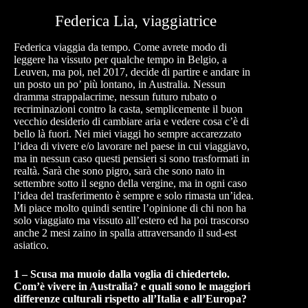
Federica Lia, viaggiatrice
Federica viaggia da tempo. Come avrete modo di
leggere ha vissuto per qualche tempo in Belgio, a
Leuven, ma poi, nel 2017, decide di partire e andare in
un posto un po’ più lontano, in Australia. Nessun
dramma strappalacrime, nessun futuro rubato o
recriminazioni contro la casta, semplicemente il buon
vecchio desiderio di cambiare aria e vedere cosa c’è di
bello là fuori. Nei miei viaggi ho sempre accarezzato
l’idea di vivere e/o lavorare nel paese in cui viaggiavo,
ma in nessun caso questi pensieri si sono trasformati in
realtà. Sarà che sono pigro, sarà che sono nato in
settembre sotto il segno della vergine, ma in ogni caso
l’idea del trasferimento è sempre e solo rimasta un’idea.
Mi piace molto quindi sentire l’opinione di chi non ha
solo viaggiato ma vissuto all’estero ed ha poi trascorso
anche 2 mesi zaino in spalla attraversando il sud-est
asiatico.
1 – Scusa ma muoio dalla voglia di chiedertelo.
Com’è vivere in Australia? e quali sono le maggiori
differenze culturali rispetto all’Italia e all’Europa?