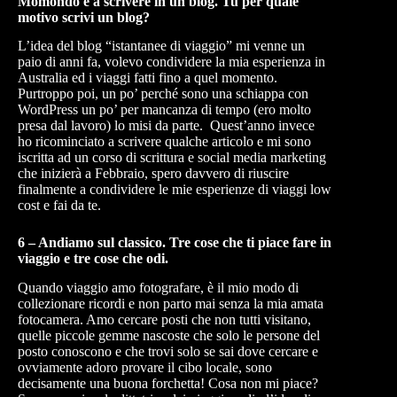
Momondo e a scrivere in un blog. Tu per quale
motivo scrivi un blog?
L’idea del blog “istantanee di viaggio” mi venne un
paio di anni fa, volevo condividere la mia esperienza in
Australia ed i viaggi fatti fino a quel momento.
Purtroppo poi, un po’ perché sono una schiappa con
WordPress un po’ per mancanza di tempo (ero molto
presa dal lavoro) lo misi da parte. Quest’anno invece
ho ricominciato a scrivere qualche articolo e mi sono
iscritta ad un corso di scrittura e social media marketing
che inizierà a Febbraio, spero davvero di riuscire
finalmente a condividere le mie esperienze di viaggi low
cost e fai da te.
6 – Andiamo sul classico. Tre cose che ti piace fare in
viaggio e tre cose che odi.
Quando viaggio amo fotografare, è il mio modo di
collezionare ricordi e non parto mai senza la mia amata
fotocamera. Amo cercare posti che non tutti visitano,
quelle piccole gemme nascoste che solo le persone del
posto conoscono e che trovi solo se sai dove cercare e
ovviamente adoro provare il cibo locale, sono
decisamente una buona forchetta! Cosa non mi piace?