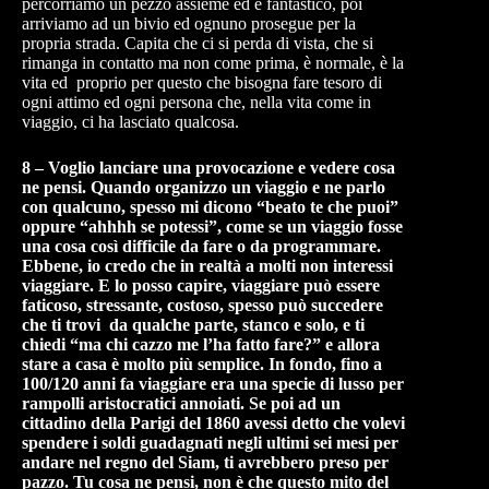
percorriamo un pezzo assieme ed è fantastico, poi
arriviamo ad un bivio ed ognuno prosegue per la
propria strada. Capita che ci si perda di vista, che si
rimanga in contatto ma non come prima, è normale, è la
vita ed proprio per questo che bisogna fare tesoro di
ogni attimo ed ogni persona che, nella vita come in
viaggio, ci ha lasciato qualcosa.
8 – Voglio lanciare una provocazione e vedere cosa
ne pensi. Quando organizzo un viaggio e ne parlo
con qualcuno, spesso mi dicono “beato te che puoi”
oppure “ahhhh se potessi”, come se un viaggio fosse
una cosa così difficile da fare o da programmare.
Ebbene, io credo che in realtà a molti non interessi
viaggiare. E lo posso capire, viaggiare può essere
faticoso, stressante, costoso, spesso può succedere
che ti trovi da qualche parte, stanco e solo, e ti
chiedi “ma chi cazzo me l’ha fatto fare?” e allora
stare a casa è molto più semplice. In fondo, fino a
100/120 anni fa viaggiare era una specie di lusso per
rampolli aristocratici annoiati. Se poi ad un
cittadino della Parigi del 1860 avessi detto che volevi
spendere i soldi guadagnati negli ultimi sei mesi per
andare nel regno del Siam, ti avrebbero preso per
pazzo. Tu cosa ne pensi, non è che questo mito del