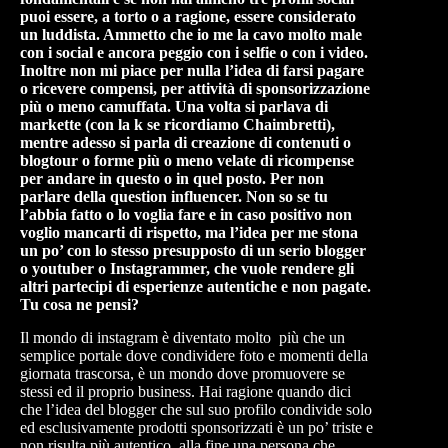
puoi essere, a torto o a ragione, essere considerato
un luddista. Ammetto che io me la cavo molto male
con i social e ancora peggio con i selfie o con i video.
Inoltre non mi piace per nulla l’idea di farsi pagare
o ricevere compensi, per attività di sponsorizzazione
più o meno camuffata. Una volta si parlava di
markette (con la k se ricordiamo Chaimbretti),
mentre adesso si parla di creazione di contenuti o
blogtour o forme più o meno velate di ricompense
per andare in questo o in quel posto. Per non
parlare della question influencer. Non so se tu
l’abbia fatto o lo voglia fare e in caso positivo non
voglio mancarti di rispetto, ma l’idea per me stona
un po’ con lo stesso presupposto di un serio blogger
o youtuber o Instagrammer, che vuole rendere gli
altri partecipi di esperienze autentiche e non pagate.
Tu cosa ne pensi?
Il mondo di instagram è diventato molto più che un
semplice portale dove condividere foto e momenti della
giornata trascorsa, è un mondo dove promuovere se
stessi ed il proprio business. Hai ragione quando dici
che l’idea del blogger che sul suo profilo condivide solo
ed esclusivamente prodotti sponsorizzati è un po’ triste e
non risulta più autentico, alla fine una persona che