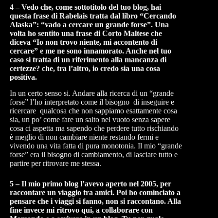
4 – Vedo che, come sottotitolo del tuo blog, hai
questa frase di Rabelais tratta dal libro “Cercando
Alaska”: “vado a cercare un grande forse”. Una
volta ho sentito una frase di Corto Maltese che
diceva “Io non trovo niente, mi accontento di
cercare” e me ne sono innamorato. Anche nel tuo
caso si tratta di un riferimento alla mancanza di
certezze? che, tra l’altro, io credo sia una cosa
positiva.
In un certo senso si. Andare alla ricerca di un “grande
forse” l’ho interpretato come il bisogno di inseguire e
ricercare qualcosa che non sappiamo esattamente cosa
sia, un po’ come fare un salto nel vuoto senza sapere
cosa ci aspetta ma sapendo che perdere tutto rischiando
è meglio di non cambiare niente restando fermi e
vivendo una vita fatta di pura monotonia. Il mio “grande
forse” era il bisogno di cambiamento, di lasciare tutto e
partire per ritrovare me stessa.
5 – Il mio primo blog l’avevo aperto nel 2005, per
raccontare un viaggio tra amici. Poi ho cominciato a
pensare che i viaggi si fanno, non si raccontano. Alla
fine invece mi ritrovo qui, a collaborare con