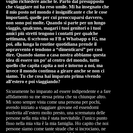
voglio richiedere anche te. Parto dal presupposto
che viaggiare mi ha reso umile. Mi ha insegnato che
il mio posto nel mondo è insignificante e che le cose
importanti, quelle per cui preoccuparsi davvero,
non sono poi molte. Quando si parte per un lungo
viaggio, qualcuno, magari i tuoi genitori o i tuoi
amici più stretti tengono i contatti per qualche
settimana, ti scrivono su FB o Whatsapp o IG, ma
poi, alla lunga la routine quotidiana prende il
sopravvento e tendono a “dimenticarsi” per così
dire. Quando siamo a casa nostra abbiamo questa
idea di essere un po’ al centro del mondo, tutto
quello che capita capita a noi e intorno a noi, ma
invece il mondo continua a girare anche se non ci
siamo. Tu che cosa hai imparato prima vivendo
all’estero e poi viaggiando?
Sicuramente ho imparato ad essere indipendente e a fare
affidamento su me stessa prima che su chiunque altro.
Mi sono sempre vista come una persona per pochi,
avendo iniziato a viaggiare giovane ed essendomi
trasferita all’estero molto presto, una scrematura delle
persone nella mia vita è stata inevitabile, l’unico punto
fisso nella mia vita è la mia famiglia. Ho capito che noi
persone siamo come tante strade che si incrociano, ne