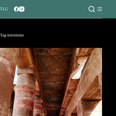
Salta
al
TLG
contenuto
Tag
terrorismo