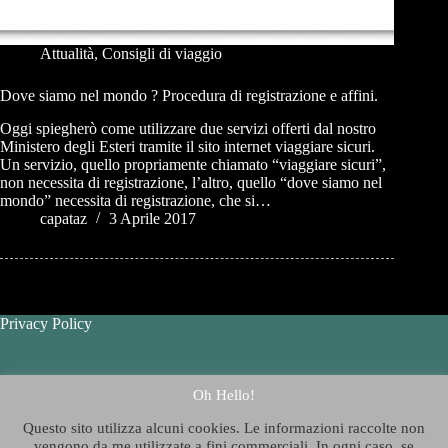
Attualità
,
Consigli di viaggio
Dove siamo nel mondo ? Procedura di registrazione e affini.
Oggi spiegherò come utilizzare due servizi offerti dal nostro
Ministero degli Esteri tramite il sito internet viaggiare sicuri.
Un servizio, quello propriamente chiamato “viaggiare sicuri”,
non necessita di registrazione, l’altro, quello “dove siamo nel
mondo” necessita di registrazione, che si…
capataz
3 Aprile 2017
Privacy Policy
Contatti - Contact Us
Oh Hello!
Questo sito utilizza alcuni cookies. Le informazioni raccolte non
Chi è Thelazygeographer
?
vengono da me utilizzate a fini commerciali. In ogni caso, se