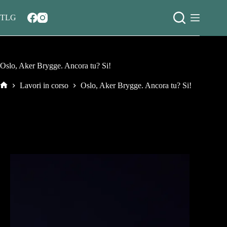
Salta
al
TLG
contenuto
Oslo, Aker Brygge. Ancora tu? Si!
Lavori in corso
Oslo, Aker Brygge. Ancora tu? Si!
Home