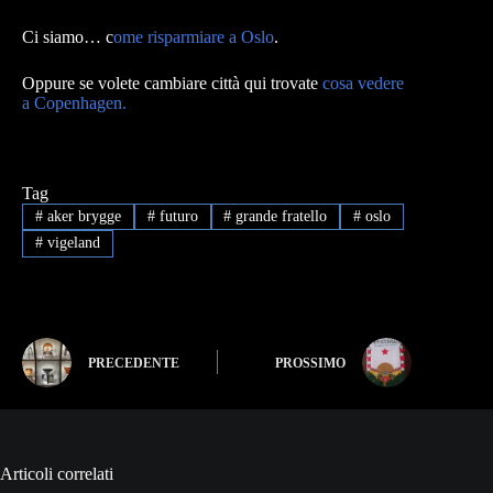
Ci siamo… c
ome risparmiare a Oslo
.
Oppure se volete cambiare città qui trovate
cosa vedere
a Copenhagen.
Tag
#
aker brygge
#
futuro
#
grande fratello
#
oslo
#
vigeland
PRECEDENTE
PROSSIMO
Articoli correlati