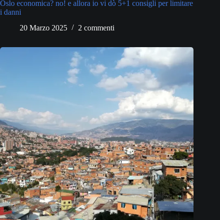
Oslo economica? no! e allora io vi dò 5+1 consigli per limitare
i danni
20 Marzo 2025
2 commenti