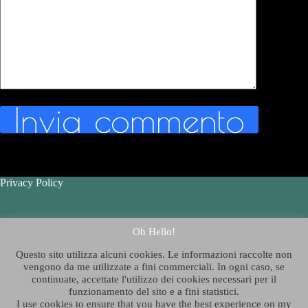
Invia commento
Privacy Policy
Contatti - Contact Us
Oh Hello!
Questo sito utilizza alcuni cookies. Le informazioni raccolte non
Chi è Thelazygeographer
?
vengono da me utilizzate a fini commerciali. In ogni caso, se
continuate, accettate l'utilizzo dei cookies necessari per il
funzionamento del sito e a fini statistici.
Who is Thelazygeographer?
I use cookies to ensure that you have the best experience on my