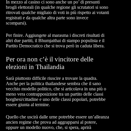
In mezzo al casino ci sono anche un po’ di presunti
brogli elettorali (in qualche regione gli scrutatori si sono
ritrovati qualche migliaio di voti in più rispetto ai votanti
registrati e da qualche altra parte sono invece
scomparsi).
Per finire. Aggiungete al marasma i discreti risultati di
altri due partiti, il Bhumjaithai di stampo populista e il
Partito Democratico che si trova però in caduta libera.
Per ora non c’è il vincitore delle
elezioni in Thailandia
Sarà piuttosto difficile riuscire a trovare la quadra.
Anche per la politica thailandese sembra che il sano
vecchio modello politico, che si articolava in una più o
meno vera contrapposizione tra un partito delle classi
borghesi/cittadine e uno delle classi popolari, potrebbe
essere giunta al termine.
Quello che uscirà dalle urne potrebbe essere un’alleanza
ancien regime che prova ad aggrapparsi al potere,
oppure un modello nuovo, che, si spera, aprirà