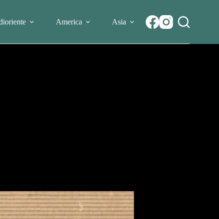
ioriente
America
Asia