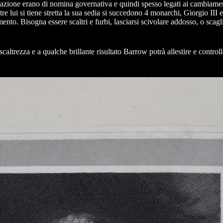
razione erano di nomina governativa e quindi spesso legati ai cambiament
e lui si tiene stretta la sua sedia si succedono 4 monarchi, Giorgio III 
to. Bisogna essere scaltri e furbi, lasciarsi scivolare addosso, o scaglia
altrezza e a qualche brillante risultato Barrow potrà allestire e controll