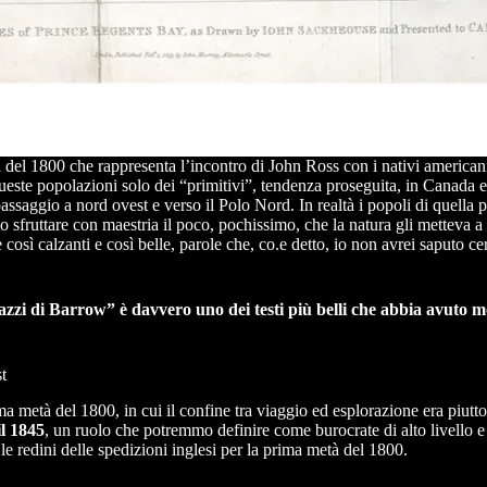
del 1800 che rappresenta l’incontro di John Ross con i nativi american
este popolazioni solo dei “primitivi”, tendenza proseguita, in Canada e n
l passaggio a nord ovest e verso il Polo Nord. In realtà i popoli di quel
to sfruttare con maestria il poco, pochissimo, che la natura gli metteva a
osì calzanti e così belle, parole che, co.e detto, io non avrei saputo ce
azzi di Barrow” è davvero uno dei testi più belli che abbia avuto m
t
ima metà del 1800, in cui il confine tra viaggio ed esplorazione era piuttos
il 1845
, un ruolo che potremmo definire come burocrate di alto livello 
e redini delle spedizioni inglesi per la prima metà del 1800.