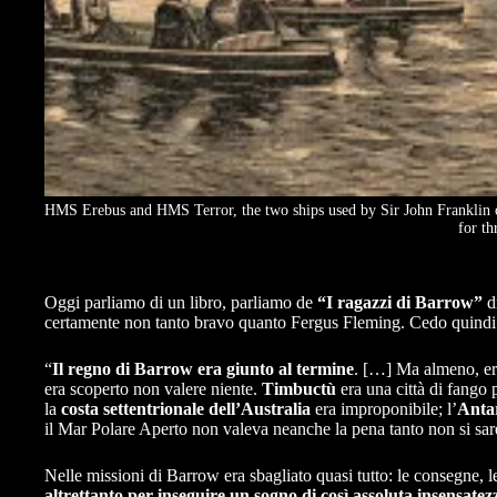
HMS Erebus and HMS Terror, the two ships used by Sir John Franklin on 
for th
Oggi parliamo di un libro, parliamo de
“I ragazzi di Barrow”
di
certamente non tanto bravo quanto Fergus Fleming. Cedo quindi pe
“
Il regno di Barrow era giunto al termine
. […] Ma almeno, era
era scoperto non valere niente.
Timbuctù
era una città di fango 
la
costa settentrionale dell’Australia
era improponibile; l’
Anta
il Mar Polare Aperto non valeva neanche la pena tanto non si sar
Nelle missioni di Barrow era sbagliato quasi tutto: le consegne, le
altrettanto per inseguire un sogno di così assoluta insensatez