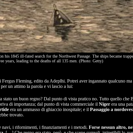
his 1845 ill-fated search for the Northwest Passage. The ships became trapped
ree years, leading to the deaths of all 135 men. (Photo: Getty)
 Fergus Fleming, edito da Adeplhi. Potrei aver ingannato qualcuno ma 
r un attimo la parola e vi lascio a lui:
 stato un buon regno? Dal punto di vista pratico no. Tutto quello che B
priva di importanza; dal punto di vista commerciale il
Niger
era una pat
rtide
era un ammasso di ghiaccio inospitale; e il
Passaggio a nordoves
ebbe trovato.
 navi, i rifornimenti, i finanziamenti e i metodi.
Forse nessun altro, nel
za
. […] Che regno era stato, però, e che scene surreali, irripetibili lo a