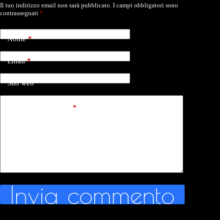
Il tuo indirizzo email non sarà pubblicato.
I campi obbligatori sono
contrassegnati
*
Nome
*
Email
*
Sito web
Aggiungi commento
*
Invia commento