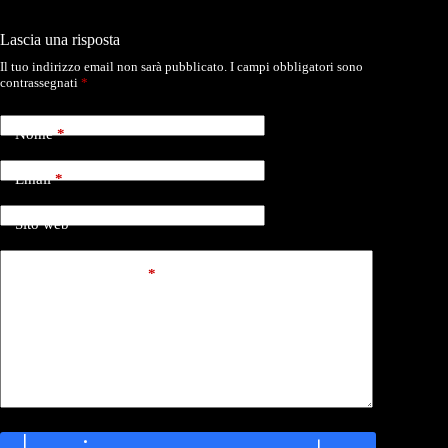
Lascia una risposta
Il tuo indirizzo email non sarà pubblicato.
I campi obbligatori sono
contrassegnati
*
Nome
*
Email
*
Sito web
Aggiungi commento
*