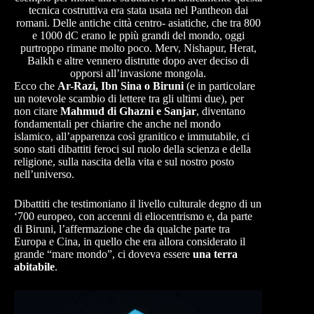
tecnica costruttiva era stata usata nel Pantheon dai
romani. Delle antiche città centro- asiatiche, che tra 800
e 1000 dC erano le ppiù grandi del mondo, oggi
purtroppo rimane molto poco. Merv, Nishapur, Herat,
Balkh e altre vennero distrutte dopo aver deciso di
opporsi all’invasione mongola.
Ecco che
Ar-Razi, Ibn Sina o Biruni
(e in particolare
un notevole scambio di lettere tra gli ultimi due), per
non citare
Mahmud di Ghazni e Sanjar
, diventano
fondamentali per chiarire che anche nel mondo
islamico, all’apparenza così granitico e immutabile, ci
sono stati dibattiti feroci sul ruolo della scienza e della
religione, sulla nascita della vita e sul nostro posto
nell’universo.
Dibattiti che testimoniano il livello culturale degno di un
‘700 europeo, con accenni di eliocentrismo e, da parte
di Biruni, l’affermazione che da qualche parte tra
Europa e Cina, in quello che era allora considerato il
grande “mare mondo”, ci doveva essere
una terra
abitabile
.