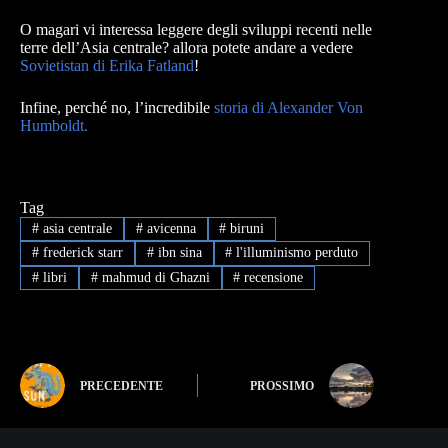
O magari vi interessa leggere degli sviluppi recenti nelle
terre dell’Asia centrale? allora potete andare a vedere
Sovietistan di Erika Fatland
!
Infine, perché no, l’incredibile
storia di Alexander Von
Humboldt.
Tag
#
asia centrale
#
avicenna
#
biruni
#
frederick starr
#
ibn sina
#
l'illuminismo perduto
#
libri
#
mahmud di Ghazni
#
recensione
PRECEDENTE
PROSSIMO