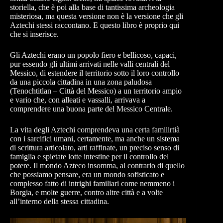
storiella, che è poi alla base di tantissima archeologia
misteriosa, ma questa versione non è la versione che gli
Aztechi stessi raccontano. E questo libro è proprio qui
che si inserisce.
Gli Aztechi erano un popolo fiero e bellicoso, capaci,
pur essendo gli ultimi arrivati nelle valli centrali del
Messico, di estendere il territorio sotto il loro controllo
da una piccola cittadina in una zona paludosa
(Tenochtitlan – Città del Messico) a un territorio ampio
e vario che, con alleati e vassalli, arrivava a
comprendere una buona parte del Messico Centrale.
La vita degli Aztechi comprendeva una certa familirtià
con i sarcifici umani, certamente, ma anche un sistema
di scrittura articolato, arti raffinate, un preciso senso di
famiglia e spietate lotte intestine per il controllo del
potere. Il mondo Azteco insomma, al contrario di quello
che possiamo pensare, era un mondo sofisticato e
complesso fatto di intrighi familiari come nemmeno i
Borgia, e molte guerre, contro altre città e a volte
all’interno della stessa cittadina.