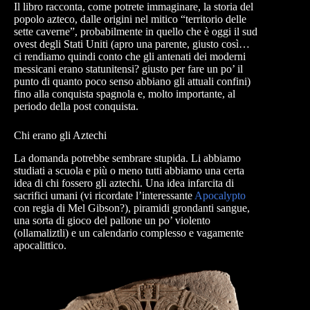
Il libro racconta, come potrete immaginare, la storia del
popolo azteco, dalle origini nel mitico “territorio delle
sette caverne”, probabilmente in quello che è oggi il sud
ovest degli Stati Uniti (apro una parente, giusto così…
ci rendiamo quindi conto che gli antenati dei moderni
messicani erano statunitensi? giusto per fare un po’ il
punto di quanto poco senso abbiano gli attuali confini)
fino alla conquista spagnola e, molto importante, al
periodo della post conquista.
Chi erano gli Aztechi
La domanda potrebbe sembrare stupida. Li abbiamo
studiati a scuola e più o meno tutti abbiamo una certa
idea di chi fossero gli aztechi. Una idea infarcita di
sacrifici umani (vi ricordate l’interessante
Apocalypto
con regia di Mel Gibson?), piramidi grondanti sangue,
una sorta di gioco del pallone un po’ violento
(ollamaliztli) e un calendario complesso e vagamente
apocalittico.