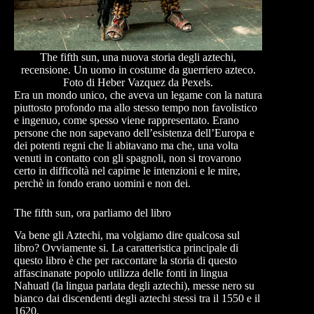
The fifth sun, una nuova storia degli aztechi,
recensione. Un uomo in costume da guerriero azteco.
Foto di Heber Vazquez da Pexels.
Era un mondo unico, che aveva un legame con la natura
piuttosto profondo ma allo stesso tempo non favolistico
e ingenuo, come spesso viene rappresentato. Erano
persone che non sapevano dell’esistenza dell’Europa e
dei potenti regni che li abitavano ma che, una volta
venuti in contatto con gli spagnoli, non si trovarono
certo in difficoltà nel capirne le intenzioni e le mire,
perchè in fondo erano uomini e non dei.
The fifth sun, ora parliamo del libro
Va bene gli Aztechi, ma volgiamo dire qualcosa sul
libro? Ovviamente si. La caratteristica principale di
questo libro è che per raccontare la storia di questo
affascinanate popolo utilizza delle fonti in lingua
Nahuatl (la lingua parlata degli aztechi), messe nero su
bianco dai discendenti degli aztechi stessi tra il 1550 e il
1620.