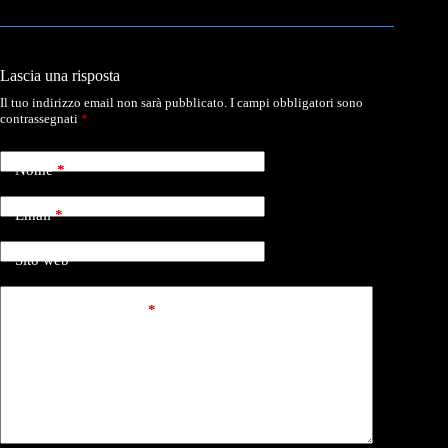
Lascia una risposta
Il tuo indirizzo email non sarà pubblicato.
I campi obbligatori sono
contrassegnati
*
Nome
*
Email
*
Sito web
Aggiungi commento
*