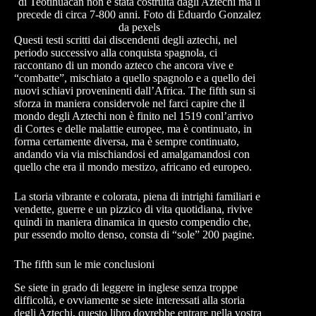
di Teotihuacan non è stata costruita dagli Aztechi ma li
precede di circa 7-800 anni. Foto di Eduardo Gonzalez
da pexels
Questi testi scritti dai discendenti degli aztechi, nel
periodo successivo alla conquista spagnola, ci
raccontano di un mondo azteco che ancora vive e
“combatte”, mischiato a quello spagnolo e a quello dei
nuovi schiavi proveninenti dall’Africa. The fifth sun si
sforza in maniera considervole nel farci capire che il
mondo degli Aztechi non è finito nel 1519 conl’arrivo
di Cortes e delle malattie europee, ma è continuato, in
forma certamente diversa, ma è sempre continuato,
andando via via mischiandosi ed amalgamandosi con
quello che era il mondo mestizo, africano ed europeo.
La storia vibrante e colorata, piena di intrighi familiari e
vendette, guerre e un pizzico di vita quotidiana, rivive
quindi in maniera dinamica in questo compendio che,
pur essendo molto denso, consta di “sole” 200 pagine.
The fifth sun le mie conclusioni
Se siete in grado di leggere in inglese senza troppe
difficoltà, e ovviamente se siete interessati alla storia
degli Aztechi, questo libro dovrebbe entrare nella vostra