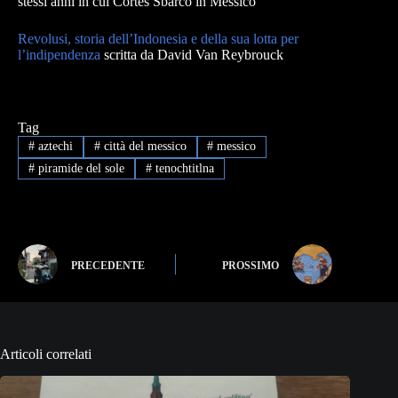
stessi anni in cui Cortes Sbarcò in Messico
Revolusi, storia dell’Indonesia e della sua lotta per
l’indipendenza
scritta da David Van Reybrouck
Tag
#
aztechi
#
città del messico
#
messico
#
piramide del sole
#
tenochtitlna
PRECEDENTE
PROSSIMO
Articoli correlati