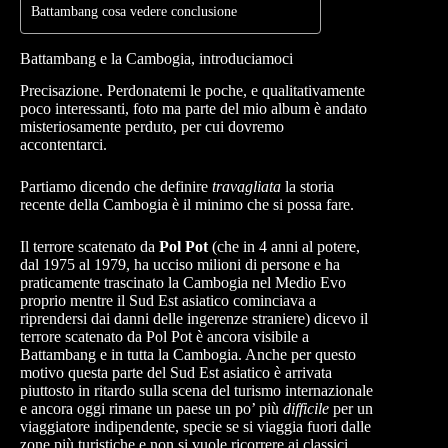
Battambang cosa vedere conclusione
Battambang e la Cambogia, introduciamoci
Precisazione. Perdonatemi le poche, e qualitativamente
poco interessanti, foto ma parte del mio album è andato
misteriosamente perduto, per cui dovremo
accontentarci.
Partiamo dicendo che definire
travagliata
la storia
recente della Cambogia è il minimo che si possa fare.
Il terrore scatenato da
Pol Pot
(che in 4 anni al potere,
dal 1975 al 1979, ha ucciso milioni di persone e ha
praticamente trascinato la Cambogia nel Medio Evo
proprio mentre il Sud Est asiatico cominciava a
riprendersi dai danni delle ingerenze straniere) dicevo il
terrore scatenato da Pol Pot è ancora visibile a
Battambang e in tutta la Cambogia. Anche per questo
motivo questa parte del Sud Est asiatico è arrivata
piuttosto in ritardo sulla scena del turismo internazionale
e ancora oggi rimane un paese un po’ più
difficile
per un
viaggiatore indipendente, specie se si viaggia fuori dalle
zone più turistiche e non si vuole ricorrere ai classici