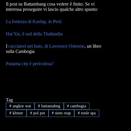
Il post su Battambang cosa vedere è finito. Se vi
interessa proseguire vi lascio qualche altro spunto:
La fortezza di Kuelap, in Perù
Hat Yai, il sud della Thailandia
I
cacciatori nel buio, di Lawrence Osborne
, un libro
sulla Cambogia
Panama city è pericolosa?
Tag
#
angkor wat
#
battamabng
#
cambogia
#
khmer
#
pol pot
#
siem reap
#
tonle spa