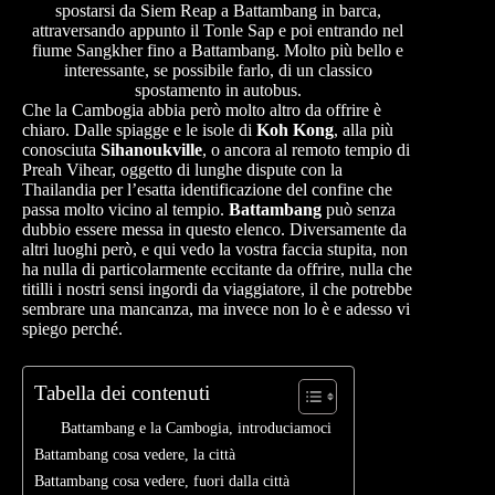
spostarsi da Siem Reap a Battambang in barca,
attraversando appunto il Tonle Sap e poi entrando nel
fiume Sangkher fino a Battambang. Molto più bello e
interessante, se possibile farlo, di un classico
spostamento in autobus.
Che la Cambogia abbia però molto altro da offrire è
chiaro. Dalle spiagge e le isole di
Koh Kong
, alla più
conosciuta
Sihanoukville
, o ancora al remoto tempio di
Preah Vihear, oggetto di lunghe dispute con la
Thailandia per l’esatta identificazione del confine che
passa molto vicino al tempio.
Battambang
può senza
dubbio essere messa in questo elenco. Diversamente da
altri luoghi però, e qui vedo la vostra faccia stupita, non
ha nulla di particolarmente eccitante da offrire, nulla che
titilli i nostri sensi ingordi da viaggiatore, il che potrebbe
sembrare una mancanza, ma invece non lo è e adesso vi
spiego perché.
Tabella dei contenuti
Battambang e la Cambogia, introduciamoci
Battambang cosa vedere, la città
Battambang cosa vedere, fuori dalla città