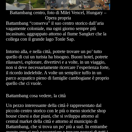
Battambang centro, foto di Milei Vencel, Hungary –
Opera propria
Battambang “conserva” il suo centro storico dall’aria
vagamente coloniale, ma ogni giorno sempre più
incasinato, aggrappato attorno al fiume Sangker che la
collega con il grande lago Tonle Sap.
Intorno alla, e nella città, potrete trovare un po’ tutto
quello di cui un turista ha bisogno. Buoni hotel, potrete
rilassarvi, esplorare, divertirvi e a volte, in un viaggio,
non si deve necessariamente ricercare l’esperienza forte,
il ricordo indelebile. A volte un semplice tuffo in un
parco acquatico pieno di famiglie cambogiane è proprio
quello che ci vuole.
Battambang cosa vedere, la città
Un pezzo interessante della città è rappresentato dal
piccolo centro storico con le più o meno storiche shop
house cinesi a due piani, che si sviluppa attorno al
central market della città e attorno al municipio di
Battambang, che si trova un po’ più a sud. In entrambe
queste aree si può passeggiare e trovare negozi di tutti i