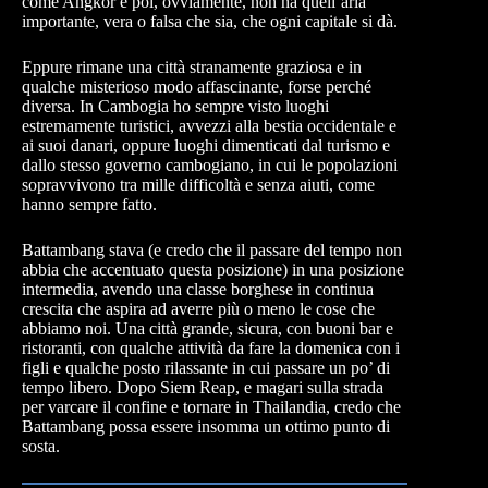
come Angkor e poi, ovviamente, non ha quell’aria
importante, vera o falsa che sia, che ogni capitale si dà.
Eppure rimane una città stranamente graziosa e in
qualche misterioso modo affascinante, forse perché
diversa. In Cambogia ho sempre visto luoghi
estremamente turistici, avvezzi alla bestia occidentale e
ai suoi danari, oppure luoghi dimenticati dal turismo e
dallo stesso governo cambogiano, in cui le popolazioni
sopravvivono tra mille difficoltà e senza aiuti, come
hanno sempre fatto.
Battambang stava (e credo che il passare del tempo non
abbia che accentuato questa posizione) in una posizione
intermedia, avendo una classe borghese in continua
crescita che aspira ad averre più o meno le cose che
abbiamo noi. Una città grande, sicura, con buoni bar e
ristoranti, con qualche attività da fare la domenica con i
figli e qualche posto rilassante in cui passare un po’ di
tempo libero. Dopo Siem Reap, e magari sulla strada
per varcare il confine e tornare in Thailandia, credo che
Battambang possa essere insomma un ottimo punto di
sosta.