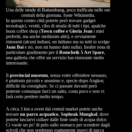
Una delle strade di Battambang, poco trafficata nelle ore
centrali della giornata. fonte Wikimedia.
In questo centro città potrete però trovare gadget
tecnologici, vestiti, cibo di strada di tutti i tipi, qualche
buon coffee shop (
Town coffee e Gloria Jean
i miei
preferiti, ma anche moltissim altri), e ovviamente
ristoranti (alcuni indiani, un italiano ma su tutti io scelgo
Jaan Bai
e no, non mi hanno dato nulla). Inoltre nota di
particolare gradimento per il
Romcheik 5 Art Space
,
una galleria che offre un servizio bar-ristorante molto
interessante.
Il
provincial museum
, senza voler offendere nessuno,
è piuttosto piccolo e anonimo e, specie dopo Angkor,
difficile da consigliare. Se ci passate davanti però
potreste comunque farci un salto, costa poco e non vi
farà certo perdere molto tempo.
A circa 3 km a ovest dal central market potete anche
trovare
un parco acquatico
,
Sopheak Mongkol
, dove
potrete lasciarvi cullare dalle finte onde di acqua dolce.
Ci vuole un po’ di pelo sullo stomaco per scendere dagli
scivoli che non sembrano esattamente nuovi di pacca