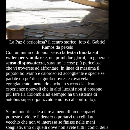
La Paz è pericolosa? il centro storico, foto di Gabriel
Ramos da pexels
Con un minimo di buon senso
la testa chinata sul
water per vomitare
e, nei primi due giorni, un generale
senso di spossatezza
, saranno le cose più pericolose
che vi troverete ad affrontare. In linea di massima il
popolo boliviano è caloroso ed accogliente e specie se
parlate un po’ di spagnolo dovreste cavarvela
egregiamente, mettendo anche in saccoccia alcune
esperienze notevoli che in altri luoghi non si possono
più fare (la Colombia ad esempio ha un sistema di
autobus super organizzato e noioso al confronto).
Se poi non riuscite a fare a meno di preoccuparvi
potreste dividere il denaro o portarvi un cellulare
vecchio che non vi interessa se finisse nelle mani
sbagliate, uno di quelli dove non avete tutti i codici della