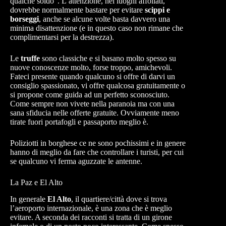
qualche soldo”. L’attenzione, nei luoghi affollati,
dovrebbe normalmente bastare per evitare
scippi e
borseggi
, anche se alcune volte basta davvero una
minima disattenzione (e in questo caso non rimane che
complimentarsi per la destrezza).
Le
truffe
sono classiche e si basano molto spesso su
nuove conoscenze molto, forse troppo, amichevoli.
Fateci presente quando qualcuno si offre di darvi un
consiglio spassionato, vi offre qualcosa gratuitamente o
si propone come guida ad un perfetto sconosciuto.
Come sempre non vivete nella paranoia ma con una
sana sfiducia nelle offerte gratuite. Ovviamente meno
tirate fuori portafogli e passaporto meglio è.
Poliziotti in borghese ce ne sono pochissimi e in genere
hanno di meglio da fare che controllare i turisti, per cui
se qualcuno vi ferma aguzzate le antenne.
La Paz e El Alto
In generale
El Alto
, il quartiere/città dove si trova
l’aeroporto internazionale, è una zona che è meglio
evitare. A seconda dei racconti si tratta di un girone