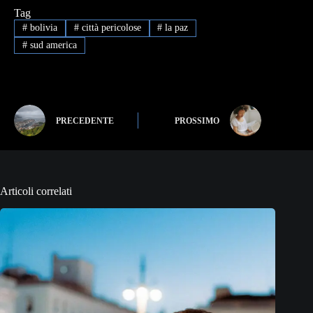
Tag
#
bolivia
#
città pericolose
#
la paz
#
sud america
PRECEDENTE
PROSSIMO
Articoli correlati