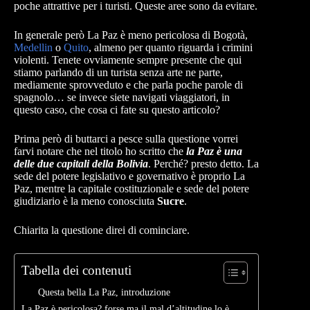
poche attrattive per i turisti. Queste aree sono da evitare.
In generale però La Paz è meno pericolosa di Bogotà,
Medellin
o
Qu
i
to
, almeno per quanto riguarda i crimini
violenti. Tenete ovviamente sempre presente che qui
stiamo parlando di un turista senza arte ne parte,
mediamente sprovveduto e che parla poche parole di
spagnolo… se invece siete navigati viaggiatori, in
questo caso, che cosa ci fate su questo articolo?
Prima però di buttarci a pesce sulla questione vorrei
farvi notare che nel titolo ho scritto che
la Paz è una
delle due capitali della Bolivia
. Perché? presto detto. La
sede del potere legislativo e governativo è proprio La
Paz, mentre la capitale costituzionale e sede del potere
giudiziario è la meno conosciuta
Sucre
.
Chiarita la questione direi di cominciare.
Tabella dei contenuti
Questa bella La Paz, introduzione
La Paz è pericolosa? forse ma il mal d’altitudine lo è