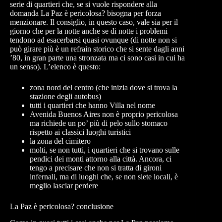
serie di quartieri che, se si vuole rispondere alla
domanda La Paz è pericolosa? bisogna per forza
menzionare. Il consiglio, in questo caso, vale sia per il
giorno che per la notte anche se di notte i problemi
tendono ad esacerbarsi quasi ovunque (di notte non si
può girare più è un refrain storico che si sente dagli anni
’80, in gran parte una stronzata ma ci sono casi in cui ha
un senso). L’elenco è questo:
zona nord del centro (che inizia dove si trova la
stazione degli autobus)
tutti i quartieri che hanno Villa nel nome
Avenida Buenos Aires non è proprio pericolosa
ma richiede un po’ più di pelo sullo stomaco
rispetto ai classici luoghi turistici
la zona del cimitero
molti, se non tutti, i quartieri che si trovano sulle
pendici dei monti attorno alla città. Ancora, ci
tengo a precisare che non si tratta di gironi
infernali, ma di luoghi che, se non siete locali, è
meglio lasciar perdere
La Paz è pericolosa? conclusione